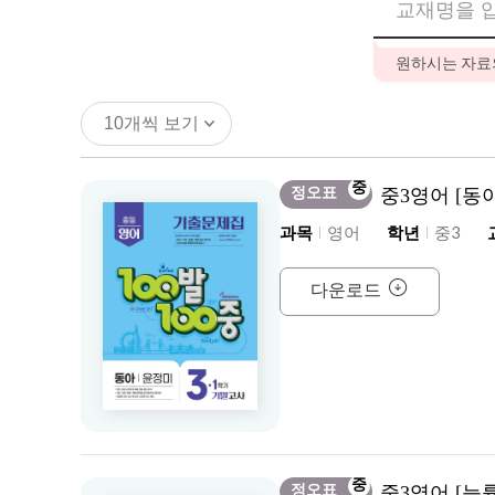
학습 SOS
원하시는 자료의
SOS 란?(Smart Online Solution)
국어 SOS
영어 S
과목
국어
영어
수학
교재리뷰
학년
중1
중2
중등
중
교재리뷰
정오표
중3영어 [동
학기
1학기 중간
1학기 기말
과목
영어
학년
중3
고객센터
유형
정답 및 해설
정오표
공지사항
FAQ
1:1문의
다운로드
이벤트
이벤트
arrow_circle_right
전체출간일정
중
정오표
중3영어 [능