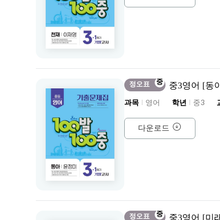
중
정오표
중3영어 [동
과목
영어
학년
중3
다운로드
중
정오표
중3영어 [미