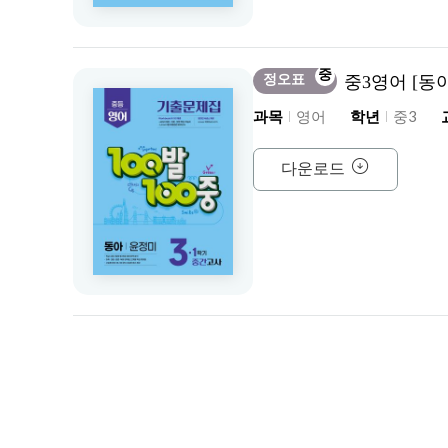
중
정오표
중3영어 [동
과목
영어
학년
중3
다운로드