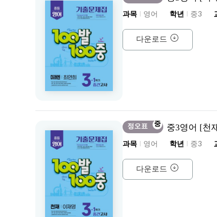
과목
영어
학년
중3
다운로드
중
정오표
중3영어 [천
과목
영어
학년
중3
다운로드