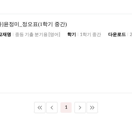
아]윤정미_정오표(1학기 중간)
교재명
중등 기출 분기용 [영어]
학기
1학기 중간
다운로드
1