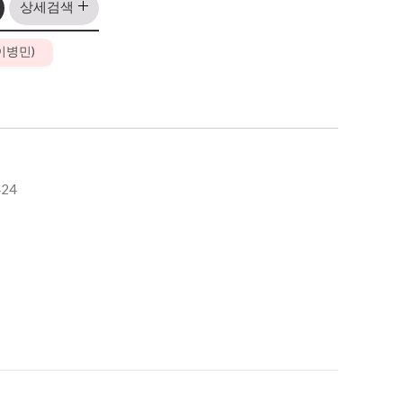
상세검색
이병민)
고2
고3
424