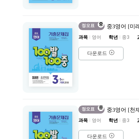
중
정오표
중3영어 [미
과목
영어
학년
중3
다운로드
중
정오표
중3영어 [천
과목
영어
학년
중3
다운로드