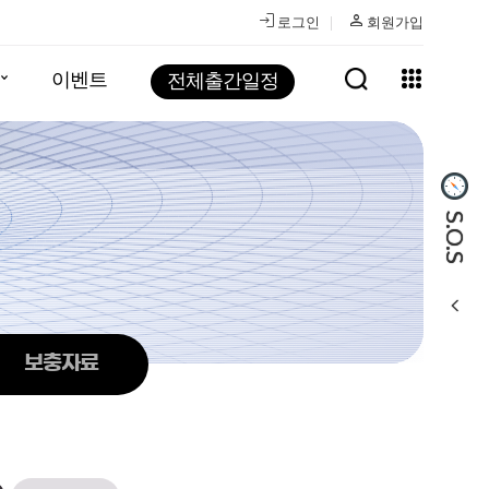
login
person
로그인
회원가입
이벤트
전체출간일정
영어
국어
수학
영어
국어
영어
영어
수학
본서
고등 기본서
중등 기본서
S.O.S
기본서
영어
수학
고등 기본서
국어
영어
keyboard_arrow_down
기본서
영어
수학
고등 기본서
국어
영어
보충자료