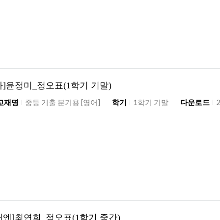
아]윤정미_정오표(1학기 기말)
교재명
중등 기출 분기용 [영어]
학기
1학기 기말
다운로드
래엔]최연희_정오표(1학기 중간)