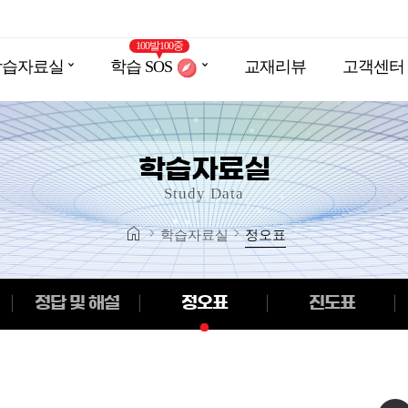
100발100중
학습자료실
학습 SOS
검색
교재리뷰
고객센터
SOS 란? (Smart Online Solution)
교재별 검색
정답 및 해설
공지사항
FAQ
국어 SOS
정오표
1:1문의
진도표
영어 SOS
보충자료
수학 SOS
수학
수학
통합사회
국어
영어
수학
국어
통합사회
영어
고등기출
EBS
중등 기
EBS
영어
국어
고등 실전서
학습자료실
영어
수학
통합사회
EBS
국어
영어
중등 
Study Data
학습자료실
정오표
영어
수학
통합사회
EBS
국어
영어
중등 
정답 및 해설
정오표
진도표
보충자료