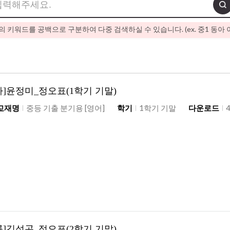
 키워드를 공백으로 구분하여 다중 검색하실 수 있습니다. (ex. 중1 동아 
OS
수학 SOS
통합사회
중3
고1
고등
아]윤정미_정오표(1학기 기말)
2학기 중간
2학기 기말
1학기
2학기
교재명
중등 기출 분기용 [영어]
학기
1학기 기말
다운로드
보충자료
refresh
률]김성곤_정오표(2학기 기말)