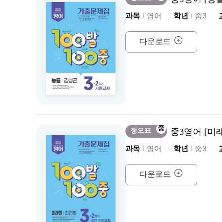
과목
영어
학년
중3
다운로드
중
정오표
중3영어 [미
과목
영어
학년
중3
다운로드