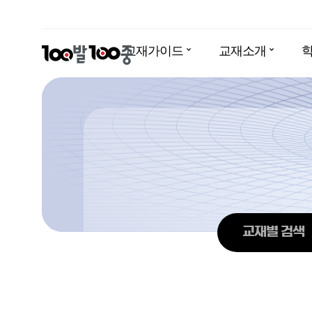
교재가이드
교재소개
영어
수학
국어
영어
영어
중등기출
고등기출
중등기출
100발100중
교재가이드
교재 콘텐츠 브로셔
국어
고등 실전서
국어
고등 기본서
100발100중 교재 콘텐츠 브로셔
중등기출
영어
수학
고등기출
국어
고등 실전서
국어
교재소개
중등기출
영어
수학
고등기출
국어
교재별 검색
고등 실전서
국어
학습자료실
교재별 검색
정답 및 해설
정오표
진도표